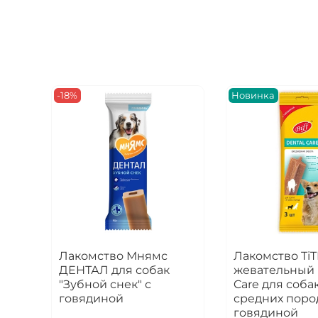
-18%
Новинка
Лакомство Мнямс
Лакомство TiT
ДЕНТАЛ для собак
жевательный 
"Зубной снек" с
Care для соба
говядиной
средних поро
говядиной