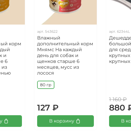
арт.
543622
арт.
62344L
Влажный
Дешедде
ный корм
дополнительный корм
большой
ждый
Мнямс На каждый
для сред
к и
день для собак и
крупных 
е 6
щенков старше 6
крупных
 из
месяцев, мусс из
енью
лосося
80 гр
1 160 ₽
127 ₽
880 
у
В корзину
В к