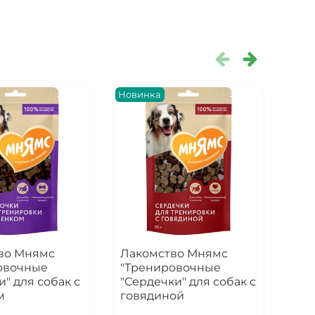
Новинка
Нов
во Мнямс
Лакомство Мнямс
Лак
овочные
"Тренировочные
мин
и" для собак с
"Сердечки" для собак с
кос
м
говядиной