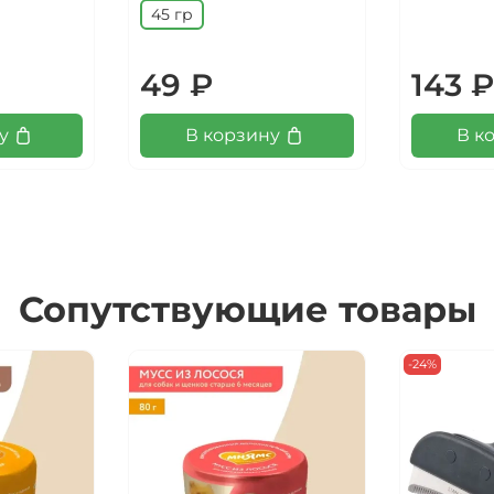
45 гр
49 ₽
143 ₽
у
В корзину
В к
Сопутствующие товары
-24%