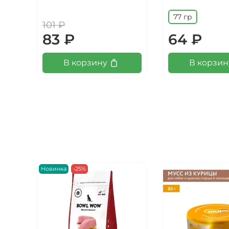
77 гр
101 ₽
83 ₽
64 ₽
В корзину
В корзин
Новинка
-25%