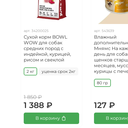
арт.
34200025
арт.
543639
Сухой корм BOWL
Влажный
WOW для собак
дополнитель
средних пород с
Мнямс На ка
индейкой, курицей,
день для соба
рисом и свеклой
щенков старш
месяцев, мусс
курицы с печ
2 кг
уценка срок 2кг
80 гр
1 850 ₽
1 388 ₽
127 ₽
В корзину
В корзин