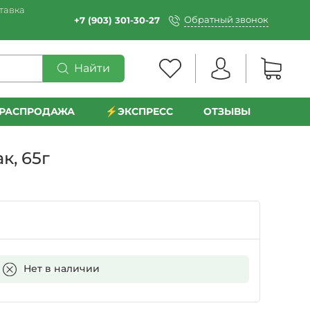
тавка
Обратный звонок
+7 (903) 301-30-27
Найти
РАСПРОДАЖА
⚡️ЭКСПРЕСС
ОТЗЫВЫ
к, 65г
В корзину
Нет в наличии