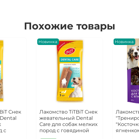
Похожие товары
Новинка
Новинка
BiT Снек
Лакомство TiTBiT Снек
Лакомст
Dental
жевательный Dental
"Тренир
к
Care для собак мелких
"Косточк
д с
пород с говядиной
ягненко