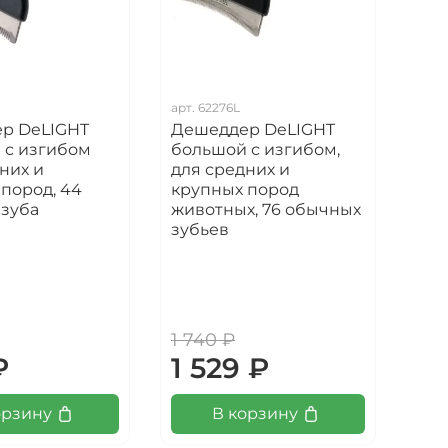
арт.
62276L
арт.
р DeLIGHT
Дешеддер DeLIGHT
Сух
 с изгибом
большой с изгибом,
Dog
них и
для средних и
Med
пород, 44
крупных пород
юни
 зуба
животных, 76 обычных
кру
зубьев
све
1 к
уц
1 740 ₽
1 2
₽
1 529 ₽
1 
орзину
В корзину