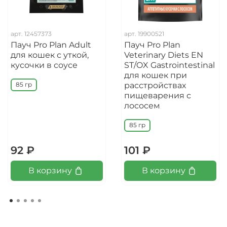
арт.
12457373
арт.
19900521
Пауч Pro Plan Adult
Пауч Pro Plan
для кошек с уткой,
Veterinary Diets EN
кусочки в соусе
ST/OX Gastrointestinal
для кошек при
расстройствах
85 гр
пищеварения с
лососем
85 гр
92 ₽
101 ₽
В корзину
В корзину