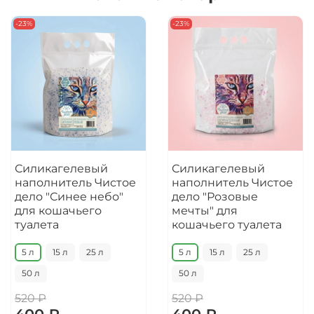
-23%
-23%
Силикагелевый
Силикагелевый
наполнитель Чистое
наполнитель Чистое
дело "Синее небо"
дело "Розовые
для кошачьего
мечты" для
туалета
кошачьего туалета
5 л
15 л
25 л
5 л
15 л
25 л
50 л
50 л
520 ₽
520 ₽