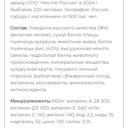
заказу ООО "Нестле Россия" в 2024 г.
Выборка: 220 человек. География: Россия,
города с населением от 500 тыс. чел.
Состав:
Говядина высокого качества (18%)
(включая легкие), сухой белок птицы,
пшеница, кукуруза, животные жиры, белок
пшеницы, рис (4,0%), высушенная мякоть
свеклы, гидролизат белка животного
происхождения, минеральные вещества,
кукурузная крупа, глицерол, яичный
порошок, рыбий жир, обжаренный солод,
витамины, консерванты, аминокислоты,
антиоксиданты.
Микроэлементы
МЕ/кг: витамин А: 28 300;
витамин Д3: 920; витамин E: 540; мг/кг:
витамин C: 140; железо: 140; йод: 2,2; медь: 15;
марганец: 52; цинк: 130; селен: 0,15.