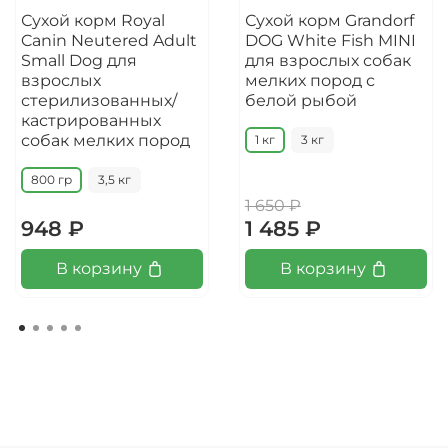
Сухой корм Royal
Сухой корм Grandorf
Canin Neutered Adult
DOG White Fish MINI
Small Dog для
для взрослых собак
взрослых
мелких пород с
стерилизованных/
белой рыбой
кастрированных
собак мелких пород
1 кг
3 кг
800 гр
3,5 кг
1 650 ₽
948 ₽
1 485 ₽
В корзину
В корзину