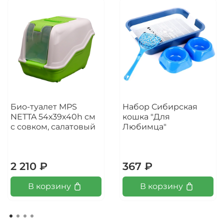
Био-туалет MPS
Набор Сибирская
NETTA 54х39х40h см
кошка "Для
с совком, салатовый
Любимца"
2 210 ₽
367 ₽
В корзину
В корзину